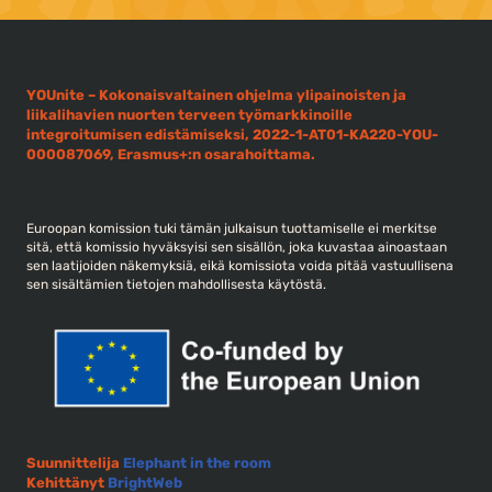
YOUnite – Kokonaisvaltainen ohjelma ylipainoisten ja
liikalihavien nuorten terveen työmarkkinoille
integroitumisen edistämiseksi, 2022-1-AT01-KA220-YOU-
000087069, Erasmus+:n osarahoittama.
Euroopan komission tuki tämän julkaisun tuottamiselle ei merkitse
sitä, että komissio hyväksyisi sen sisällön, joka kuvastaa ainoastaan
sen laatijoiden näkemyksiä, eikä komissiota voida pitää vastuullisena
sen sisältämien tietojen mahdollisesta käytöstä.
Suunnittelija
Elephant in the room
Kehittänyt
BrightWeb