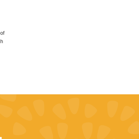
 of
ch