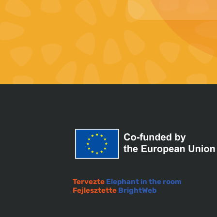
Tervezte
Elephant in the room
Fejlesztette
BrightWeb