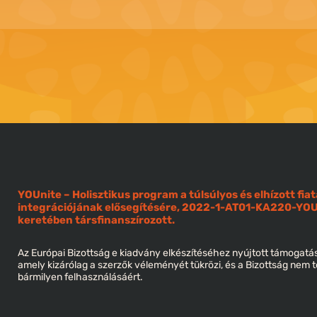
YOUnite – Holisztikus program a túlsúlyos és elhízott f
integrációjának elősegítésére, 2022-1-AT01-KA220-Y
keretében társfinanszírozott.
Az Európai Bizottság e kiadvány elkészítéséhez nyújtott támogatá
amely kizárólag a szerzők véleményét tükrözi, és a Bizottság nem t
bármilyen felhasználásáért.