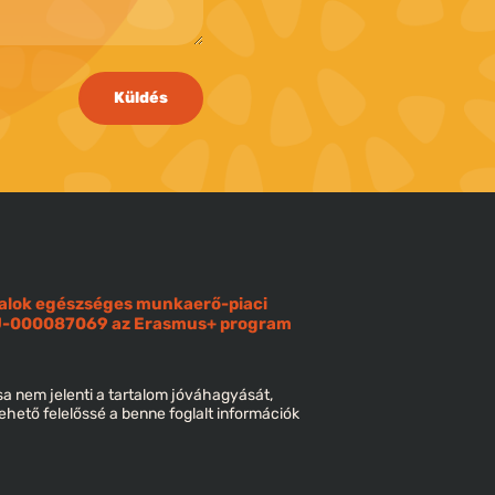
Küldés
iatalok egészséges munkaerő-piaci
OU-000087069 az Erasmus+ program
sa nem jelenti a tartalom jóváhagyását,
ehető felelőssé a benne foglalt információk