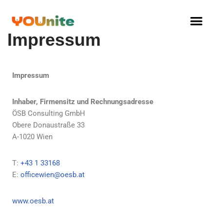
Skip
Impressum
to
content
Impressum
Inhaber, Firmensitz und Rechnungsadresse
ÖSB Consulting GmbH
Obere Donaustraße 33
A-1020 Wien
T:
+43 1 33168
E:
officewien@oesb.at
www.oesb.at